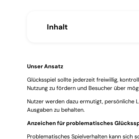
Inhalt
Unser Ansatz
Glücksspiel sollte jederzeit freiwillig, kont
Nutzung zu fördern und Besucher über mögli
Nutzer werden dazu ermutigt, persönliche L
Ausgaben zu behalten.
Anzeichen für problematisches Glückssp
Problematisches Spielverhalten kann sich s