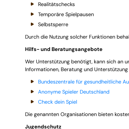
Realitätschecks
Temporäre Spielpausen
Selbstsperre
Durch die Nutzung solcher Funktionen behalte
Hilfs- und Beratungsangebote
Wer Unterstützung benötigt, kann sich an u
Informationen, Beratung und Unterstützung
Bundeszentrale für gesundheitliche Au
Anonyme Spieler Deutschland
Check dein Spiel
Die genannten Organisationen bieten kosten
Jugendschutz