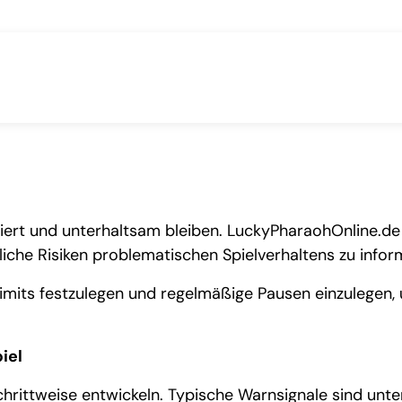
rolliert und unterhaltsam bleiben. LuckyPharaohOnline.d
che Risiken problematischen Spielverhaltens zu infor
imits festzulegen und regelmäßige Pausen einzulegen, u
iel
chrittweise entwickeln. Typische Warnsignale sind unt