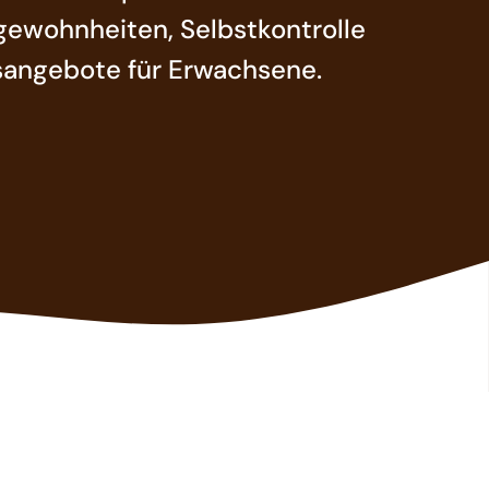
gewohnheiten, Selbstkontrolle
fsangebote für Erwachsene.