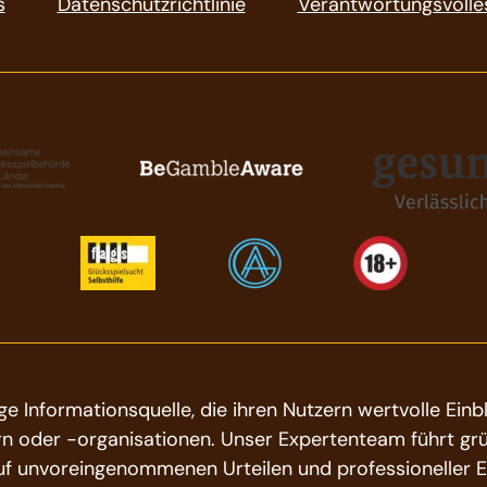
s
Datenschutzrichtlinie
Verantwortungsvolles
 Informationsquelle, die ihren Nutzern wertvolle Einbl
ern oder -organisationen. Unser Expertenteam führt g
uf unvoreingenommenen Urteilen und professioneller Ex